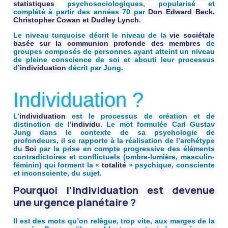
statistiques
psychosociologiques, popularisé et
complété à partir des années 70 par
Don Edward Beck,
Christopher Cowan et Dudley Lynch.
Le niveau turquoise
décrit le niveau de la
vie sociétale
basée sur la
communion profonde des membres
de
groupes composés de personnes ayant atteint un niveau
de pleine conscience de soi et abouti leur processus
d
’
individuation
décrit par Jung.
Individuation ?
L’
individuation
est le processus de création et de
distinction de l’
individu
. Le mot formulée Carl Gustav
Jung dans le contexte de sa psychologie de
profondeurs, il se rapporte à la réalisation de l’archétype
du
Soi
par la prise en compte progressive des éléments
contradictoires et conflictuels (ombre-lumière, masculin-
féminin) qui forment la «
totalité
» psychique, consciente
et inconsciente, du sujet.
Pourquoi l’individuation est devenue
une urgence planétaire ?
Il est des mots qu’on relègue, trop vite, aux marges de la