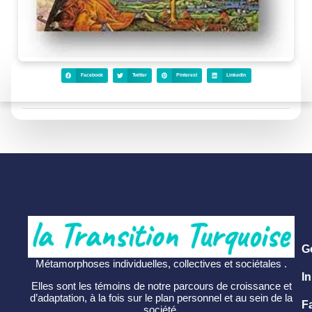
Facebook
Twitter
Pinterest
LinkedIn
G
Métamorphoses individuelles, collectives et sociétales .
In
Elles sont les témoins de notre parcours de croissance et
d’adaptation, à la fois sur le plan personnel et au sein de la
F
société.