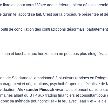
 livre est pour vous ! Votre ado intérieur jubilera dès les prem
e qu’un tel accord se fait. C’est par la procédure présentée et 
n outil de conciliation des contradictions désormais, parfaitemen
commun et touchant aux horizons on ne peut pas plus éloignés, c’e
litant de Solidarnosc, emprisonné à plusieurs reprises en Polog
 management et négociations, psychothérapeute spécialiste de l
viduation.
Aleksander Piecuch
vivant actuellement dans le sud
maines allant du BTP aux trading financiers et consultant pour d
onc sa méthode pour concilier « le feu avec l’eau » et « le ciel 