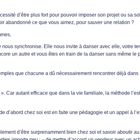
écessité d’être plus fort pour pouvoir imposer son projet ou sa so
avoir abandonné ce que vous aimez, pour sauver une relation ?
mmes.
us synchronise. Elle nous invite à danser avec elle, votre te
 encore un autre et vous êtes en train de la danser sans même le
mples que chacune a dû nécessairement rencontrer déjà dans sa v
s ». Car autant efficace que dans la vie familiale, la méthode l’es
de d’abord chez soi est en faite une pédagogie et un appel à l’ex
ulement d’être surprenamment bien chez soi et savoir aboutir au
e parties importe peu ; – de mettre d’accord un vendeur avec un a