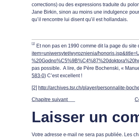
corrections) ou des expressions traduite du polo
Jane Birkin, sinon au moins une indulgence pour 
qu’il rencontre lui disent qu’il est hollandais.
[1]
Et non pas en 1990 comme dit la page du site d
item=uniwersytet/wyroznienia/honoris.jsp
%20Godno%C5%9B%C4%87%20doktora%20hon
pas possible. A lire, de Père Bochenski, « Manue
583-0
) C’est excellent !
[2]
http://archives.tsr.ch/player/personnalite-boch
Chapitre suivant
C
Laisser un co
Votre adresse e-mail ne sera pas publiée.
Les ch