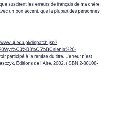
que suscitent les erreurs de français de ma chère
 avec un bon accent, que la plupart des personnes
//www.uj.edu.pl/dispatch.jsp?
%20-%20Wyr%C3%B3%C5%BCnienia%20-
r participé à la remise du titre. L’erreur n’est
sczyk, Éditions de l’Aire, 2002. (
ISBN 2-88108-