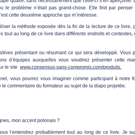
’étape quatre, sans nécessairement que celle-ci s’en aperçoive. 
ou le problème n’était pas grand-chose. Elle finit par penser 
’est cette deuxième approche qui m’intéresse.
iser la méthode exposée dès la fin de la lecture de ce livre, p
tout au long de ce livre dans différents endroits et contextes,
sitives présentant ou résumant ce qui sera développé. Vous po
nions d’équipes auxquelles vous voudriez présenter cette m
ur le site
www.consensus-sans-compromis.com/produits.
nnel, vous pourrez vous imaginer comme participant à notre fo
te le commentaire du formateur au sujet de la diapo projetée.
gnes, mon accent polonais ?
us l’entendrez probablement tout au long de ce livre. Je su