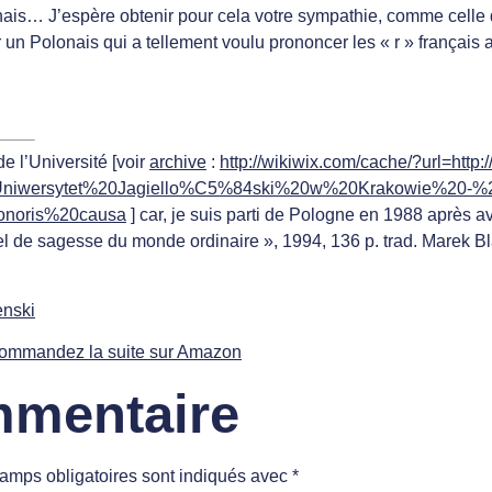
nais… J’espère obtenir pour cela votre sympathie, comme celle 
un Polonais qui a tellement voulu prononcer les « r » français
e l’Université [voir
archive
:
http://wikiwix.com/cache/?url=http:
&title=Uniwersytet%20Jagiello%C5%84ski%20w%20Krakowie
oris%20causa
] car, je suis parti de Pologne en 1988 après avoi
l de sagesse du monde ordinaire », 1994, 136 p. trad. Marek Bla
enski
ommandez la suite
sur Amazon
mmentaire
amps obligatoires sont indiqués avec
*