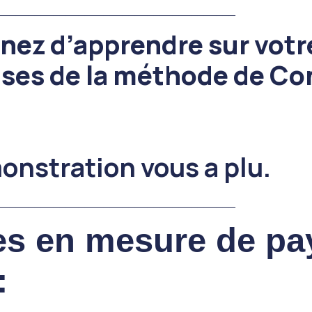
______________________________________
nez d’apprendre sur votr
ases de la méthode de C
onstration vous a plu.
______________________________________
tes en mesure de pay
: