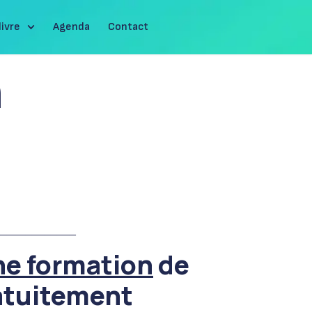
livre
Agenda
Contact
n
_____________
ne formation
de
ratuitement