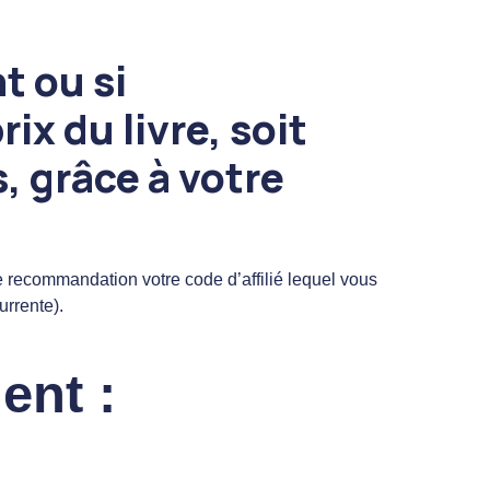
t ou si
x du livre, soit
, grâce à votre
 recommandation votre code d’affilié lequel vous
urrente).
ent :