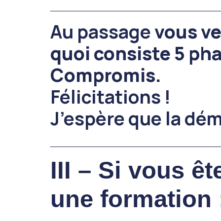
______________________________________
Au passage
vous ve
quoi consiste 5 ph
Compromis.
Félicitations !
J’espère que la dém
______________________________________
III – Si vous ê
une formation 