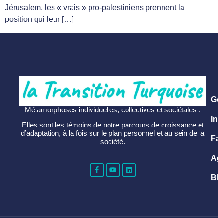
Jérusalem, les « vrais » pro-palestiniens prennent la
position qui leur […]
G
Métamorphoses individuelles, collectives et sociétales .
In
Elles sont les témoins de notre parcours de croissance et
d’adaptation, à la fois sur le plan personnel et au sein de la
F
société.
A
B