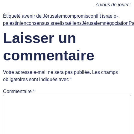
A vous de jouer :
Étiqueté
avenir de Jérusalem
compromis
conflit israélo-
palestinien
consensus
Israël
israéliens
Jérusalem
négociation
Pa
Laisser un
commentaire
Votre adresse e-mail ne sera pas publiée.
Les champs
obligatoires sont indiqués avec
*
Commentaire
*