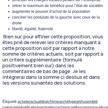
retirer le maximum de bénéfice pour l’état de sociétés
augmenter le pouvoir d’achat de la population
concilier les postulats de la gauche avec ceux de la
droite
liberté, égalité, fraternité
Bien sur, pour affiner cette proposition, vous
êtes prié de relever les critères manquant à
cette proposition soit par rapport à notre
somme de critères actuels, soit par rapport à
un critère supplémentaire (formulé
positivement bien sur) dans les
commentaires de bas de page. Je les
intégrerai dans la somme ci dessus et dans
les versions suivantes des solutions.
Étiqueté
acheter
actualité
alchimie
archétype
art
Assemblé
nationale
bénéfice
byrne
charte
coaching
coelho
communauté
co