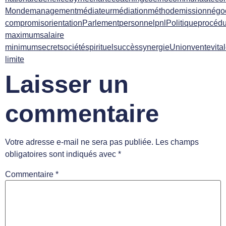
Monde
management
médiateur
médiation
méthode
mission
négoc
compromis
orientation
Parlement
personnel
pnl
Politique
procédu
maximum
salaire
minimum
secret
société
spirituel
succès
synergie
Union
vente
vita
limite
Laisser un
commentaire
Votre adresse e-mail ne sera pas publiée.
Les champs
obligatoires sont indiqués avec
*
Commentaire
*